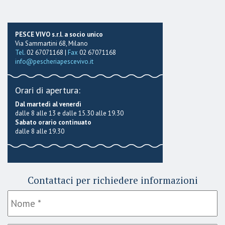
PESCE VIVO s.r.l. a socio unico
Via Sammartini 68, Milano
Tel.
02 67071168 |
Fax
02 67071168
info@pescheriapescevivo.it
Orari di apertura:
Dal martedì al venerdì
dalle 8 alle 13 e dalle 15.30 alle 19.30
Sabato orario continuato
dalle 8 alle 19.30
Contattaci per richiedere informazioni