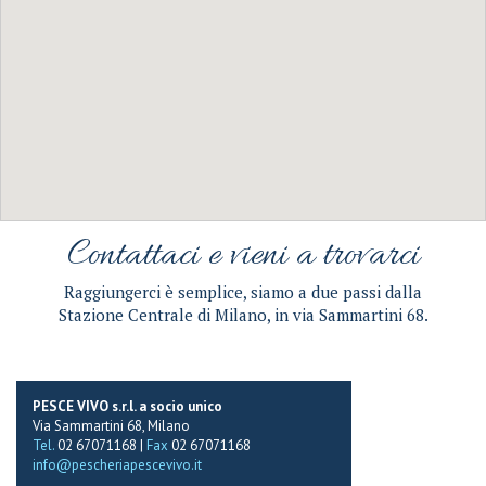
Contattaci e vieni a trovarci
Raggiungerci è semplice, siamo a due passi dalla
Stazione Centrale di Milano, in via Sammartini 68.
PESCE VIVO s.r.l. a socio unico
Via Sammartini 68, Milano
Tel.
02 67071168 |
Fax
02 67071168
info@pescheriapescevivo.it