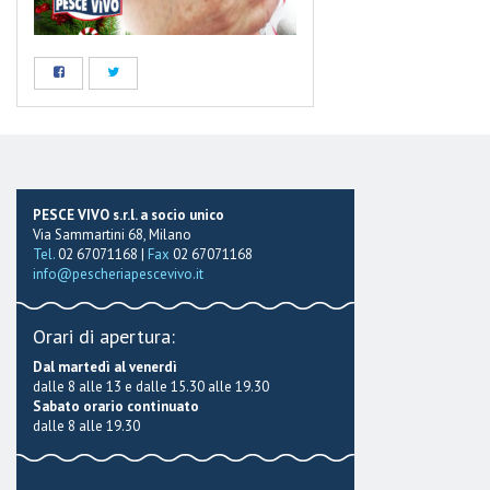
PESCE VIVO s.r.l. a socio unico
Via Sammartini 68, Milano
Tel.
02 67071168 |
Fax
02 67071168
info@pescheriapescevivo.it
Orari di apertura:
Dal martedì al venerdì
dalle 8 alle 13 e dalle 15.30 alle 19.30
Sabato orario continuato
dalle 8 alle 19.30