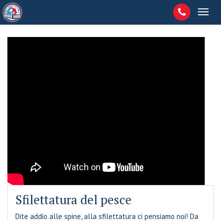
Sfilettatura del pesce
Dite addio alle spine, alla sfilettatura ci pensiamo noi! Da