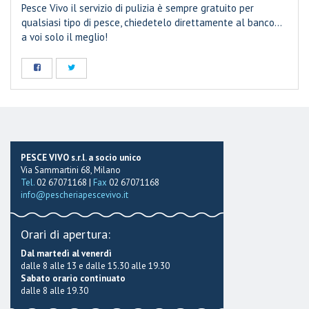
Pesce Vivo il servizio di pulizia è sempre gratuito per
qualsiasi tipo di pesce, chiedetelo direttamente al banco…
a voi solo il meglio!
PESCE VIVO s.r.l. a socio unico
Via Sammartini 68, Milano
Tel.
02 67071168 |
Fax
02 67071168
info@pescheriapescevivo.it
Orari di apertura:
Dal martedì al venerdì
dalle 8 alle 13 e dalle 15.30 alle 19.30
Sabato orario continuato
dalle 8 alle 19.30