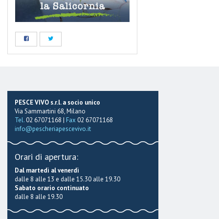
PESCE VIVO s.r.l. a socio unico
Via Sammartini 68, Milano
Tel.
02 67071168 |
Fax
02 67071168
info@pescheriapescevivo.it
Orari di apertura:
Dal martedì al venerdì
dalle 8 alle 13 e dalle 15.30 alle 19.30
Sabato orario continuato
dalle 8 alle 19.30