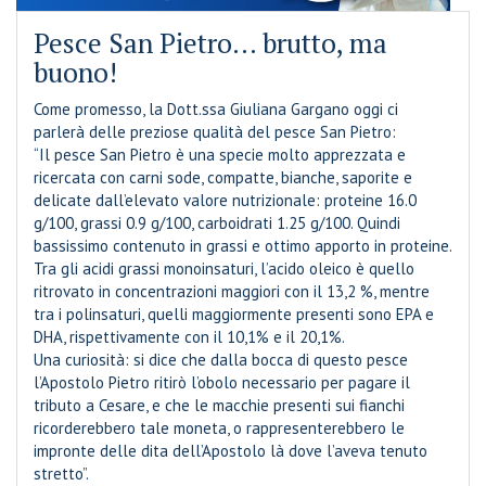
Pesce San Pietro… brutto, ma
buono!
Come promesso, la Dott.ssa Giuliana Gargano oggi ci
parlerà delle preziose qualità del pesce San Pietro:
“Il pesce San Pietro è una specie molto apprezzata e
ricercata con carni sode, compatte, bianche, saporite e
delicate dall’elevato valore nutrizionale: proteine 16.0
g/100, grassi 0.9 g/100, carboidrati 1.25 g/100. Quindi
bassissimo contenuto in grassi e ottimo apporto in proteine.
Tra gli acidi grassi monoinsaturi, l’acido oleico è quello
ritrovato in concentrazioni maggio
ri con il 13,2 %, mentre
tra i polinsaturi, quelli maggiormente presenti sono EPA e
DHA, rispettivamente con il 10,1% e il 20,1%.
Una curiosità: si dice che dalla bocca di questo pesce
l’Apostolo Pietro ritirò l’obolo necessario per pagare il
tributo a Cesare, e che le macchie presenti sui fianchi
ricorderebbero tale moneta, o rappresenterebbero le
impronte delle dita dell’Apostolo là dove l’aveva tenuto
stretto”.