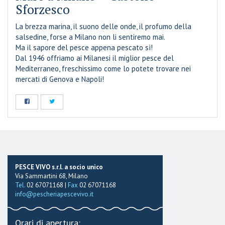
Sforzesco
La brezza marina, il suono delle onde, il profumo della
salsedine, forse a Milano non li sentiremo mai.
Ma il sapore del pesce appena pescato sì!
Dal 1946 offriamo ai Milanesi il miglior pesce del
Mediterraneo, freschissimo come lo potete trovare nei
mercati di Genova e Napoli!
PESCE VIVO s.r.l. a socio unico
Via Sammartini 68, Milano
Tel.
02 67071168 |
Fax
02 67071168
info@pescheriapescevivo.it
Orari di apertura: