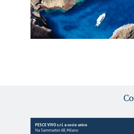
Co
PESCE VIVO s.r.l. a socio unico
Via Sammartini 68, Milano