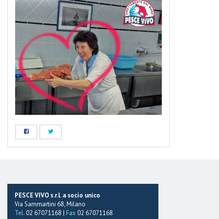
PESCE VIVO s.r.l. a socio unico
Via Sammartini 68, Milano
Tel.
02 67071168 |
Fax
02 67071168