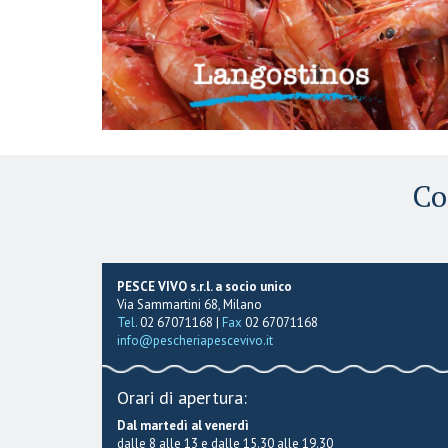
Co
PESCE VIVO s.r.l. a socio unico
Via Sammartini 68, Milano
Tel.
02 67071168 |
Fax
02 67071168
info@pescheriapescevivo.it
Orari di apertura:
Dal martedì al venerdì
dalle 8 alle 13 e dalle 15.30 alle 19.30