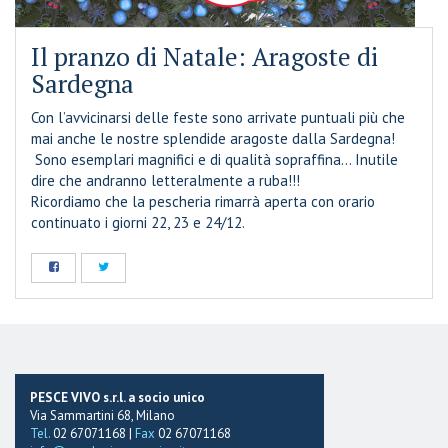
Il pranzo di Natale: Aragoste di
Sardegna
Con l’avvicinarsi delle feste sono arrivate puntuali più che
mai anche le nostre splendide aragoste dalla Sardegna!
Sono esemplari magnifici e di qualità sopraffina… Inutile
dire che andranno letteralmente a ruba!!!
Ricordiamo che la pescheria rimarrà aperta con orario
continuato i giorni 22, 23 e 24/12.
PESCE VIVO s.r.l. a socio unico
Via Sammartini 68, Milano
Tel.
02 67071168 |
Fax
02 67071168