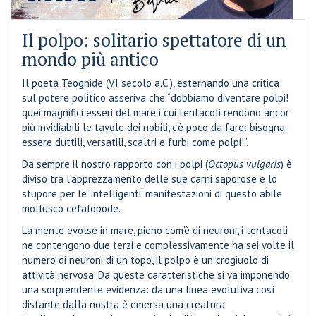
Il polpo: solitario spettatore di un
mondo più antico
Il poeta Teognide (VI secolo a.C.), esternando una critica
sul potere politico asseriva che “dobbiamo diventare polpi!
quei magnifici esseri del mare i cui tentacoli rendono ancor
più invidiabili le tavole dei nobili, c’è poco da fare: bisogna
essere duttili, versatili, scaltri e furbi come polpi!”.
Da sempre il nostro rapporto con i polpi (
Octopus vulgaris
) è
diviso tra l’apprezzamento delle sue carni saporose e lo
stupore per le ‘intelligenti’ manifestazioni di questo abile
mollusco cefalopode.
La mente evolse in mare, pieno com’è di neuroni, i tentacoli
ne contengono due terzi e complessivamente ha sei volte il
numero di neuroni di un topo, il polpo è un crogiuolo di
attività nervosa. Da queste caratteristiche si va imponendo
una sorprendente evidenza: da una linea evolutiva così
distante dalla nostra è emersa una creatura