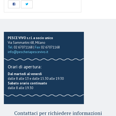
PESCE VIVO s.r.l. a socio unico
Via Sammartini 68, Milano
Tel.
02 67071168 |
Fax
02 67071168
info@pescheriapescevivo.it
Orari di apertura:
Dal martedì al venerdì
dalle 8 alle 13 e dalle 15.30 alle 19.30
Sabato orario continuato
dalle 8 alle 19.30
Contattaci per richiedere informazioni