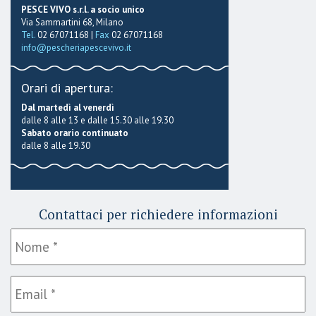
PESCE VIVO s.r.l. a socio unico
Via Sammartini 68, Milano
Tel.
02 67071168 |
Fax
02 67071168
info@pescheriapescevivo.it
Orari di apertura:
Dal martedì al venerdì
dalle 8 alle 13 e dalle 15.30 alle 19.30
Sabato orario continuato
dalle 8 alle 19.30
Contattaci per richiedere informazioni