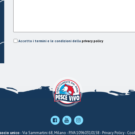
Accetto i termini e le condizioni della
privacy policy
 socio unico
- Via Sammartini 68, Milano - P.IVA 10960310158 -
Privacy Policy
-
Cook