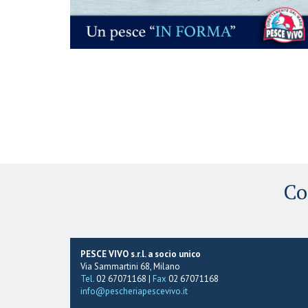
Co
PESCE VIVO s.r.l. a socio unico
Via Sammartini 68, Milano
Tel.
02 67071168 |
Fax
02 67071168
info@pescheriapescevivo.it