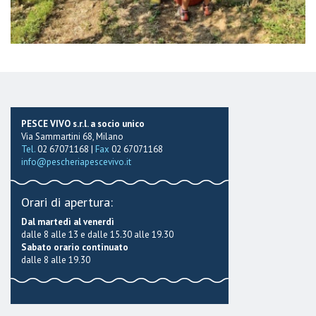
PESCE VIVO s.r.l. a socio unico
Via Sammartini 68, Milano
Tel.
02 67071168 |
Fax
02 67071168
info@pescheriapescevivo.it
Orari di apertura:
Dal martedì al venerdì
dalle 8 alle 13 e dalle 15.30 alle 19.30
Sabato orario continuato
dalle 8 alle 19.30