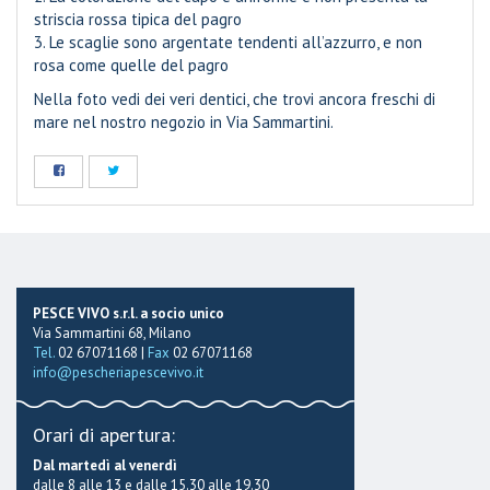
striscia rossa tipica del pagro
3. Le scaglie sono argentate tendenti all’azzurro, e non
rosa come quelle del pagro
Nella foto vedi dei veri dentici, che trovi ancora freschi di
mare nel nostro negozio in Via Sammartini.
PESCE VIVO s.r.l. a socio unico
Via Sammartini 68, Milano
Tel.
02 67071168 |
Fax
02 67071168
info@pescheriapescevivo.it
Orari di apertura:
Dal martedì al venerdì
dalle 8 alle 13 e dalle 15.30 alle 19.30