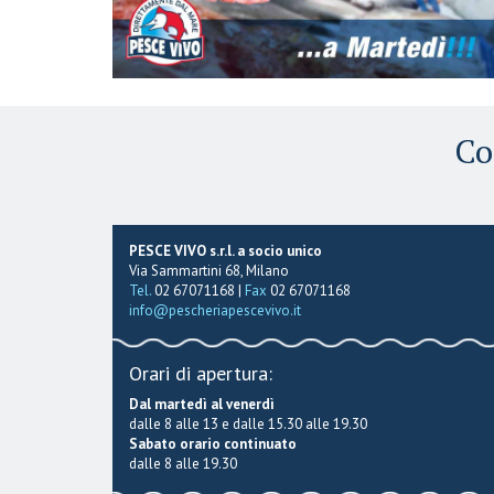
Co
PESCE VIVO s.r.l. a socio unico
Via Sammartini 68, Milano
Tel.
02 67071168 |
Fax
02 67071168
info@pescheriapescevivo.it
Orari di apertura:
Dal martedì al venerdì
dalle 8 alle 13 e dalle 15.30 alle 19.30
Sabato orario continuato
dalle 8 alle 19.30