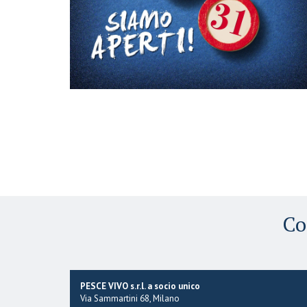
Co
PESCE VIVO s.r.l. a socio unico
Via Sammartini 68, Milano