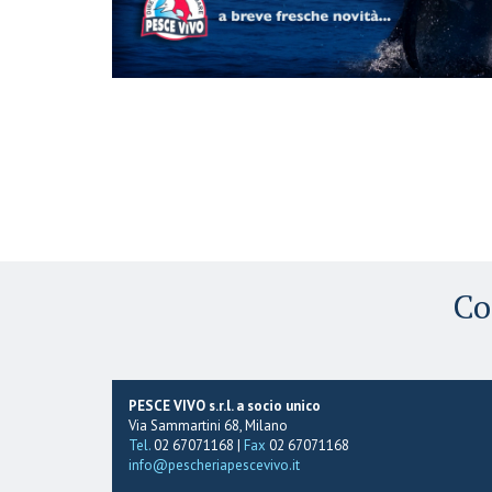
Co
PESCE VIVO s.r.l. a socio unico
Via Sammartini 68, Milano
Tel.
02 67071168 |
Fax
02 67071168
info@pescheriapescevivo.it