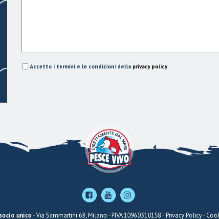
Accetto i termini e le condizioni della
privacy policy
 socio unico
- Via Sammartini 68, Milano - P.IVA 10960310158 -
Privacy Policy
-
Cook